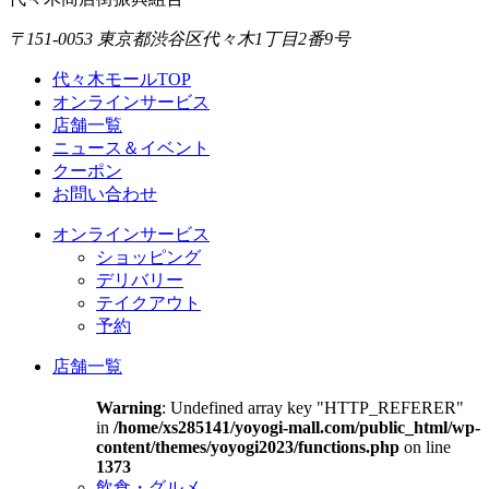
〒151-0053 東京都渋谷区代々木1丁目2番9号
代々木モールTOP
オンラインサービス
店舗一覧
ニュース＆イベント
クーポン
お問い合わせ
オンラインサービス
ショッピング
デリバリー
テイクアウト
予約
店舗一覧
Warning
: Undefined array key "HTTP_REFERER"
in
/home/xs285141/yoyogi-mall.com/public_html/wp-
content/themes/yoyogi2023/functions.php
on line
1373
飲食・グルメ